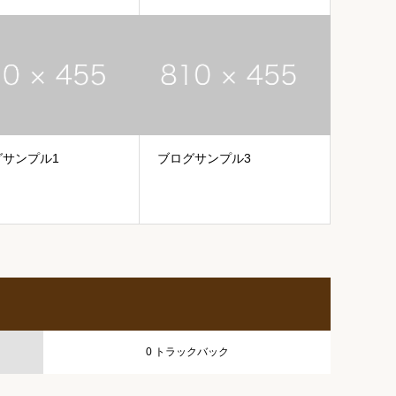
グサンプル1
ブログサンプル3
0 トラックバック