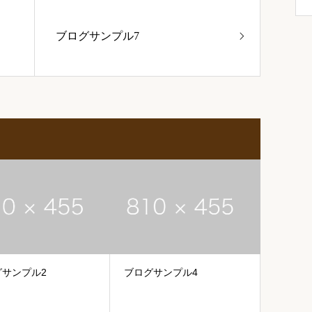
ブログサンプル7
グサンプル2
ブログサンプル4