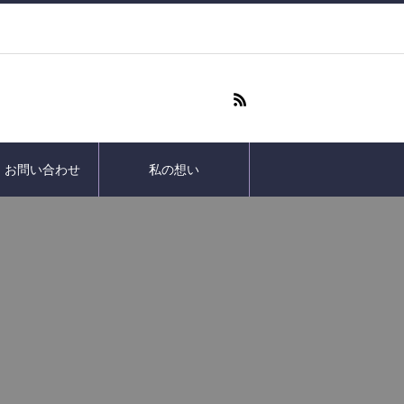
・お問い合わせ
私の想い