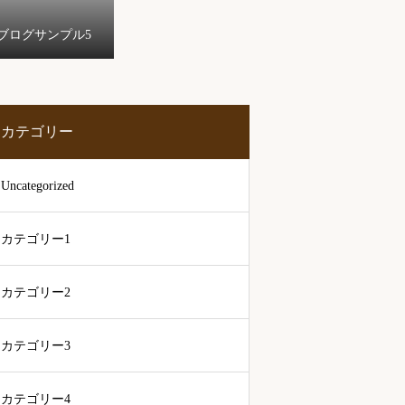
ブログサンプル5
カテゴリー
Uncategorized
カテゴリー1
カテゴリー2
カテゴリー3
カテゴリー4