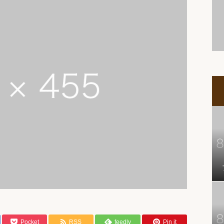
Pocket
RSS
feedly
Pin it