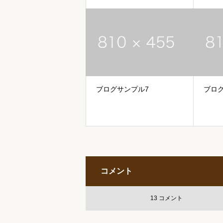
ブログサンプル7
ブロ
コメント
13 コメント