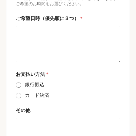
ご希望のお時間をお選びください。
ご希望日時（優先順に３つ）
*
ご
お支払い方法
*
希
望
銀行振込
の
セ
カード決済
ッ
シ
ョ
その他
ン
*
ご
希