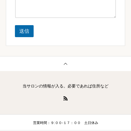
望
の
セ
ッ
シ
ョ
送信
ン
当サロンの情報が入る。必要であれば住所など
営業時間：９:００-１７：００ 土日休み